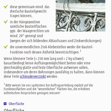
diese gemeinsam mind. das
dreifache Bauteilgewicht
tragen können,
in der Hängeposition
sämtliche Bauteilflächen
ggü. der Waagerechten um
mind. 20° geneigt sind
(wegen der sich bildenden Ablaufnasen und Zinkverdickungen)
die unvermeidlichen Zink-Klebestellen weder die Bauteil-
1
Funktion noch dessen Ästhetik beeinträchtigen.
Wenn kleinere Teile (< 250 mm lang und < 2 kg schwer)
bauartbedingt keine Aufhängemöglichkeit bieten oder eine
gleichmäßig glatte und feste Oberfläche aufweisen sollen,
insbesondere um deren Bohrungen passfähig zu halten, dann können
diese Teile
schleuderverzinkt
werden.
1
Bitte weisen Sie uns spätestens bei Auftragserteilung explizit auf die
Funktionsflächen und die "wesentlichen" Flächen hin, die erhöhten
ästhetischen Ansprüchen genügen müssen!
Oberfläche
Oberfläche