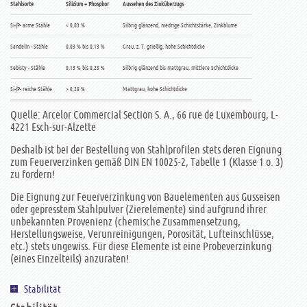
Stahlsorte
Silizium + Phosphor
Aussehen des Zinküberzugs
Si-/P- arme Stähle
< 0,03 %
Silbrig glänzend, niedrige Schichtstärke, Zinkblume
Sandelin - Stähle
0,03 % bis 0,13 %
Grau, z. T. grießig, hohe Schichtdicke
Sebisty - Stähle
0,13 % bis 0,28 %
Silbrig glänzend bis mattgrau, mittlere Schichtdicke
Si-/P- reiche Stähle
> 0,28 %
Mattgrau, hohe Schichtdicke
Quelle: Arcelor Commercial Section S. A., 66 rue de Luxembourg, L-
4221 Esch-sur-Alzette
Deshalb ist bei der Bestellung von Stahlprofilen stets deren Eignung
zum Feuerverzinken gemäß DIN EN 10025-2, Tabelle 1 (Klasse 1 o. 3)
zu fordern!
Die Eignung zur Feuerverzinkung von Bauelementen aus Gusseisen
oder gepresstem Stahlpulver (Zierelemente) sind aufgrund ihrer
unbekannten Provenienz (chemische Zusammensetzung,
Herstellungsweise, Verunreinigungen, Porosität, Lufteinschlüsse,
etc.) stets ungewiss. Für diese Elemente ist eine Probeverzinkung
(eines Einzelteils) anzuraten!
Stabilität