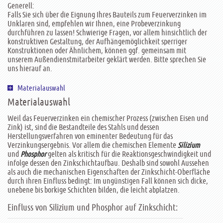
Generell:
Falls Sie sich über die Eignung Ihres Bauteils zum Feuerverzinken im
Unklaren sind, empfehlen wir Ihnen, eine Probeverzinkung
durchführen zu lassen! Schwierige Fragen, vor allem hinsichtlich der
konstruktiven Gestaltung, der Aufhängemöglichkeit sperriger
Konstruktionen oder Ähnlichem, können ggf. gemeinsam mit
unserem Außendienstmitarbeiter geklärt werden. Bitte sprechen Sie
uns hierauf an.
Materialauswahl
Materialauswahl
Weil das Feuerverzinken ein chemischer Prozess (zwischen Eisen und
Zink) ist, sind die Bestandteile des Stahls und dessen
Herstellungsverfahren von eminenter Bedeutung für das
Verzinkungsergebnis. Vor allem die chemischen Elemente
Silizium
und
gelten als kritisch für die Reaktionsgeschwindigkeit und
Phosphor
infolge dessen den Zinkschichtaufbau. Deshalb sind sowohl Aussehen
als auch die mechanischen Eigenschaften der Zinkschicht-Oberfläche
durch ihren Einfluss bedingt: Im ungünstigen Fall können sich dicke,
unebene bis borkige Schichten bilden, die leicht abplatzen.
Einfluss von Silizium und Phosphor auf Zinkschicht: