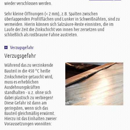
wieder verschlossen werden.
Sehr kleine Öffnungen (< 2 mm), z.B. Spalten zwischen
überlappenden Profilflächen und Lunker in Schweiß­nähten, sind zu
vermeiden. Hierin können sich Salzsäure-Reste einnisten, die im
Laufe der Zeit die Zinkschicht von innen her zersetzen und
schließlich als rostbraune Fahne austreten.
Verzugsgefahr
Verzugsgefahr
Während das zu verzinkende
Bauteil in die 450 °C heiße
Zinkschmelze getaucht wird,
muss es erheblichen
Ausdehnungskräften
standhalten - u.z. ohne sich
dabei plastisch zu verbiegen!
Diese Gefahr ist dann am
geringsten, wenn sich das
Bauteil gleichmäßig erwärmt.
Hierzu ist das Einhalten zweier
Voraussetzungen vonnöten: