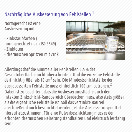
1
Nachträgliche Ausbesserung von Fehlstellen
Normgerecht ist eine
Ausbesserung mit:
- Zinkstaubfarben (
normgerechtet nach IS0 3549)
- Zinkloten
- thermischen Spritzen mit Zink
Allerdings darf die Summe aller Fehlstellen 0,5 % der
Gesamtoberfläche nicht überschreiten. Und die einzelne Fehlstelle
2
darf nicht größer als 10 cm
sein. Die Mindestschichtstärke der
2
ausgebesserten Fehlstelle muss einheitlich 100 µm betragen.
Dabei ist zu beachten, dass die Ausbesserungsfläche auch den
intakten Zinkschicht-Randbereich überdecken muss, also stets größer
als die eigentliche Fehlstelle ist. Soll das verzinkte Bauteil
anschließend noch beschichtet werden, ist das Ausbesserungsmittel
hierauf abzustimmen. Für eine Pulverbeschichtung muss es der
erhöhten thermischen Belastung standhalten und elektrisch leitfähig
sein!