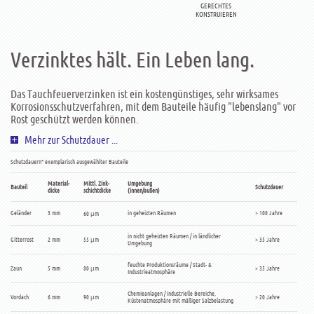
GERECHTES
KONSTRUIEREN
Verzinktes hält. Ein Leben lang.
Das Tauchfeuerverzinken ist ein kostengünstiges, sehr wirksames
Korrosionsschutzverfahren, mit dem Bauteile häufig "lebenslang" vor
Rost geschützt werden können.
Mehr zur Schutzdauer ...
Schutzdauern* exemplarisch ausgewählter Bauteile
Material-
Mittl. Zink-
Umgebung
Bauteil
Schutzdauer
dicke
schichtdicke
(innen/außen)
Geländer
3 mm
in geheizten Räumen
> 100 Jahre
60 μm
in nicht geheizten Räumen / in ländlicher
Gitterrost
2 mm
55 μm
> 35 Jahre
Umgebung
feuchte Produktionsräume / Stadt- &
Zaun
5 mm
80 μm
> 35 Jahre
Industrieatmosphäre
Chemieanlagen / industrielle Bereiche,
Vordach
6 mm
90 μm
> 20 Jahre
Küstenatmosphäre mit mäßiger Salzbelastung