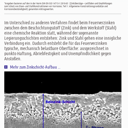
*Angaben basieren auf den in der Norm DIN EN ISO 14713-1:2010-05 (Zinküberzüge – Leitfäden und Empfehlungen
zum Schutz von Eisen- und Stahlkonstruktionen vor Korrosion, Teil 1: Allgemeine Konstruktionsgrundsätze und
Korrosionsbeständigkeit) genannten Abtragswerten.
Im Unterschied zu anderen Verfahren findet beim Feuerverzinken
zwischen dem Beschichtungsstoff (Zink) und dem Werkstoff (Stahl)
eine chemische Reaktion statt, während der sogenannte
Legierungsschichten entstehen: Zink und Stahl gehen eine innigliche
Verbindung ein. Dadurch entsteht die für das Feuerverzinken
typische, mechanisch belastbare Oberfläche: ausgezeichnet in
punkto Haftung, Abriebfestigkeit und Unempfindlichkeit gegen
Anstoßen.
Mehr zum Zinkschicht-Aufbau ...