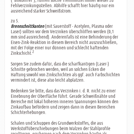
("silikonfrei"), führen solche Trennmittel immer wieder zu
Fehlverzinkungsstellen. Abhilfe schafft hier häufig nur ein
ausreichend starker Schweißstrom.
zu 5.
(mit Sauerstoff - Acetylen, Plasma oder
Brennschnittkanten
Laser) sollten vor dem Verzinken überschliffen werden (0,1
mm sind ausreichend). Anderenfalls ist eine Behinderung der
Eisen-Zink-Reaktion in diesem Bereich nicht auszuschließen,
mit der Folge einer nur dünnen und schlecht haftenden
2
Zinkschicht.
Sorgen Sie zudem dafür, dass die scharfkantigen (Laser-)
Schnitte gebrochen werden, weil an solchen Ecken die
Haftung sowohl von Zinkschichten als ggf. auch Farbschichten
vermindert ist, diese also leicht abplatzen.
Bedenken Sie bitte, dass das Verzinken i. d. R. nicht zu einer
Einebnung der Oberfläche führt. Gerade Schweißnähte und
Bereiche mit lokal höheren inneren Spannungen können den
Zinkaufbau befördern und zeigen dann in diesen Bereichen
Schichterhebungen.
Schalen und Schuppen des Grundwerkstoffes, die aus
Werkstoffüberschiebungen beim Walzen der Stahlprofile
resultieren, erscheinen nach dem Verzinken häufig als